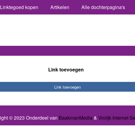
Linktegoed kopen
Artikelen
Alle dochterpagina's
Link toevoegen
Link toevoegen
ight © 2023 Onderdeel van
BaakmanMedia
&
Vrolijk Internet S